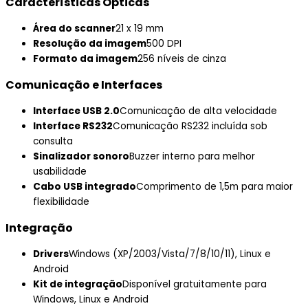
Características Ópticas
Área do scanner
21 x 19 mm
Resolução da imagem
500 DPI
Formato da imagem
256 níveis de cinza
Comunicação e Interfaces
Interface USB 2.0
Comunicação de alta velocidade
Interface RS232
Comunicação RS232 incluída sob
consulta
Sinalizador sonoro
Buzzer interno para melhor
usabilidade
Cabo USB integrado
Comprimento de 1,5m para maior
flexibilidade
Integração
Drivers
Windows (XP/2003/Vista/7/8/10/11), Linux e
Android
Kit de integração
Disponível gratuitamente para
Windows, Linux e Android