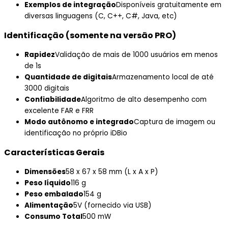
Exemplos de integração
Disponíveis gratuitamente em
diversas linguagens (C, C++, C#, Java, etc)
Identificação (somente na versão PRO)
Rapidez
Validação de mais de 1000 usuários em menos
de 1s
Quantidade de digitais
Armazenamento local de até
3000 digitais
Confiabilidade
Algoritmo de alto desempenho com
excelente FAR e FRR
Modo autônomo e integrado
Captura de imagem ou
identificação no próprio iDBio
Características Gerais
Dimensões
58 x 67 x 58 mm (L x A x P)
Peso líquido
116 g
Peso embalado
154 g
Alimentação
5V (fornecido via USB)
Consumo Total
500 mW