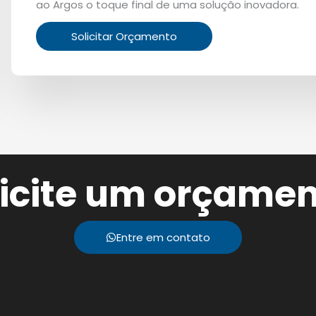
ao Argos o toque final de uma solução inovadora.
Solicitar Orçamento
licite um orçamen
Entre em contato